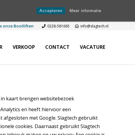
Accepteren
Meer informatie
s onze Bootliften
0228-581665
info@slagtech.nl
R
VERKOOP
CONTACT
VACATURE
t in kaart brengen websitebezoek
Analytics en heeft hiervoor een
 afgesloten met Google. Slagtech gebruikt
tionele cookies. Daarnaast gebruikt Slagtech
een inbreuk maken op uw privacy. Een cookie is