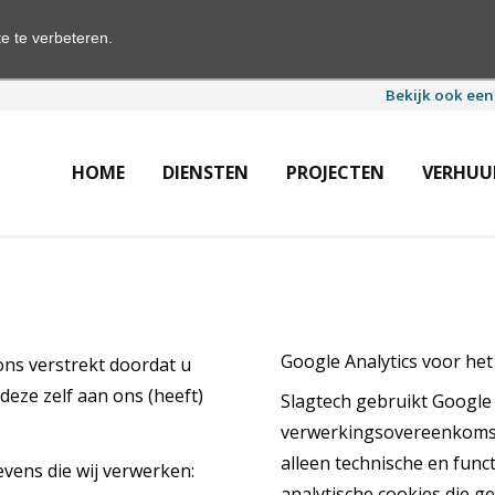
e te verbeteren.
Bekijk ook een
HOME
DIENSTEN
PROJECTEN
VERHUU
Google Analytics voor he
ns verstrekt doordat u
eze zelf aan ons (heeft)
Slagtech gebruikt Google 
verwerkingsovereenkomst
alleen technische en func
vens die wij verwerken:
analytische cookies die g