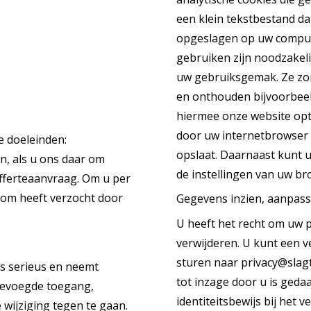
een klein tekstbestand da
opgeslagen op uw compute
gebruiken zijn noodzakeli
uw gebruiksgemak. Ze zo
en onthouden bijvoorbeel
hiermee onze website opt
door uw internetbrowser z
e doeleinden:
opslaat. Daarnaast kunt u
, als u ons daar om
de instellingen van uw br
offerteaanvraag. Om u per
r om heeft verzocht door
Gegevens inzien, aanpass
U heeft het recht om uw p
verwijderen. U kunt een ve
sturen naar privacy@slagt
s serieus en neemt
tot inzage door u is geda
bevoegde toegang,
identiteitsbewijs bij het 
ijziging tegen te gaan.