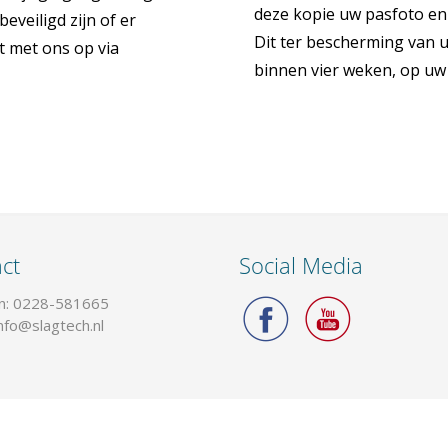
deze kopie uw pasfoto e
eveiligd zijn of er
Dit ter bescherming van u
t met ons op via
binnen vier weken, op uw
ct
Social Media
n: 0228-581665
info@slagtech.nl
© 2018 Slagtech B.V. -
Design by I-
match Webconcepts